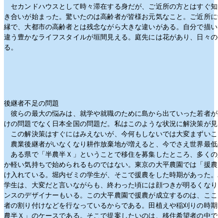
セカンドハウスとして時々滞在する身だが、ご近所の方とはすぐ知
き合いが始まった。驚いたのは高齢者が皆様お元気なこと。ご近所に
縁で、大都市の高齢者とは残念ながら大きな違いがある。自分で描い
違う豊かなライフスタイルが垣間見える。庭先には花があり、日々の
る。
後継者不足の問題
彼らの最大の悩みは、就学や就職のために島から出ていった若者が
けの問題でなく日本全国の問題だ。私はこのような状況に解決策が見
この解決策はすぐにはみえないが、今何もしないでは大変まずいこ
農業後継者がいなくなり耕作放棄地が増えると、今でさえ世界最低
ある県で「半農半Ｘ」ということで移住を募集したところ、多くの
か軽い気持ちで始められるものではない。東京の大平農園では「援農
け入れている。堀内ゼミの学生が、そこで援農をした時期があった。
学生は、大変だと言いながらも、終わった頃には顔つきが明るくなり
ンスのデザイナーもいる。この大平農園で援農が成立するのは、ここ
者の割り付けなどを行なっているからである。田植えや稲刈りの時期
農半Ｘ」のケースである。そこで提案したいのは、移住希望者の中で