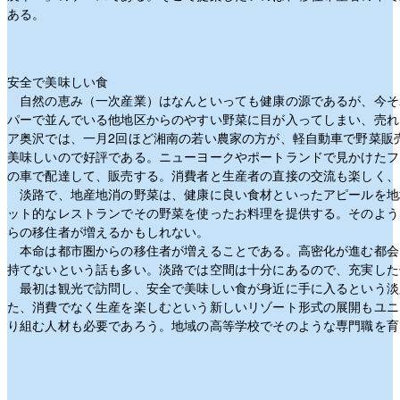
ある。
安全で美味しい食
自然の恵み（一次産業）はなんといっても健康の源であるが、今そ
パーで並んでいる他地区からのやすい野菜に目が入ってしまい、売れ
ア奥沢では、一月2回ほど湘南の若い農家の方が、軽自動車で野菜販
美味しいので好評である。ニューヨークやポートランドで見かけたフ
の車で配達して、販売する。消費者と生産者の直接の交流も楽しく、
淡路で、地産地消の野菜は、健康に良い食材といったアピールを地
ット的なレストランでその野菜を使ったお料理を提供する。そのよう
らの移住者が増えるかもしれない。
本命は都市圏からの移住者が増えることである。高密化が進む都会
持てないという話も多い。淡路では空間は十分にあるので、充実した
最初は観光で訪問し、安全で美味しい食が身近に手に入るという淡
た、消費でなく生産を楽しむという新しいリゾート形式の展開もユニ
り組む人材も必要であろう。地域の高等学校でそのような専門職を育