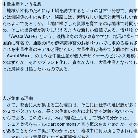
中量生産という発想
地域活性化のためには工場を誘致するというのは古い発想で、商業
とは無関係のものも多い。淡路には、素晴らしい風景と素晴らしい食
たらよいであろうか。土地に根ざした資源を育てるのは地味で時間が
め、そこの出身者が誇りに思えるような新しい価値である。借り物で
「Awabi Ware」という、淡路出身の方が東京で学び、地元に戻
国的に有名で、通販のほか伊弉諾神宮のお参りついでに求める客も多
これを中量生産のモデルと呼びたい。大量生産は海外で安価に作られ
「Awabi Ware」のような中量生産が個人デザイナーのビジネス
のはずだが、それがブランド化し、資本が入り、大量生産となってし
った展開を目指したいものである。
人が集まる理由
さて、都会に人が集まる主な理由は、そこには仕事の選択肢が多く
の２つが欠けている。長くお住まいの方は比較する対象がないから、
からである。この違いは、私は2拠点生活をして初めて分かった。
シェア奥沢をモデルにart commonsと言う概念をまとめたが、
があることがシェア奥沢でわかったが、地域中に何カ所もできれば理
ー、マルシェ（青果店）なども可能性がある。