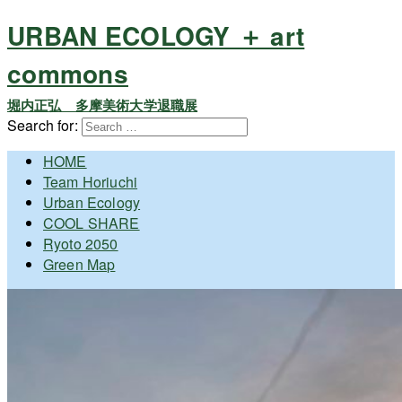
URBAN ECOLOGY ＋ art
commons
堀内正弘 多摩美術大学退職展
Search for:
HOME
Team Horiuchi
Urban Ecology
COOL SHARE
Ryoto 2050
Green Map