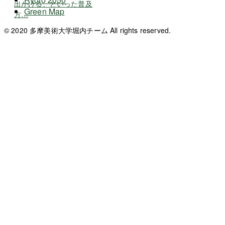
出かける、といった普及
Green Map
方…
© 2020 多摩美術大学堀内チーム All rights reserved.